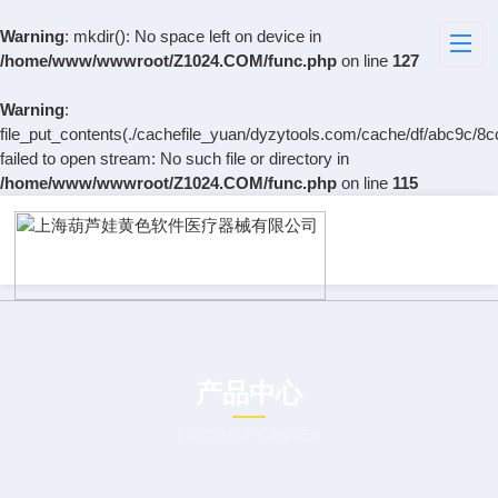
Warning
: mkdir(): No space left on device in
/home/www/wwwroot/Z1024.COM/func.php
on line
127
Warning
:
file_put_contents(./cachefile_yuan/dyzytools.com/cache/df/abc9c/8c
failed to open stream: No such file or directory in
/home/www/wwwroot/Z1024.COM/func.php
on line
115
产品中心
PRODUCT CENTER