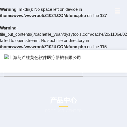
Warning
: mkdir(): No space left on device in
/home/www/wwwroot/Z1024.COM/func.php
on line
127
Warning
:
file_put_contents(./cachefile_yuan/dyzytools.com/cache/2c/1196e/02
failed to open stream: No such file or directory in
/home/www/wwwroot/Z1024.COM/func.php
on line
115
产品中心
PRODUCT CENTER