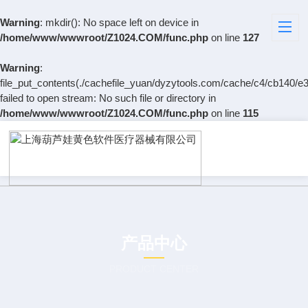
Warning
: mkdir(): No space left on device in
/home/www/wwwroot/Z1024.COM/func.php
on line
127
Warning
:
file_put_contents(./cachefile_yuan/dyzytools.com/cache/c4/cb140/e3
failed to open stream: No such file or directory in
/home/www/wwwroot/Z1024.COM/func.php
on line
115
产品中心
PRODUCT CENTER