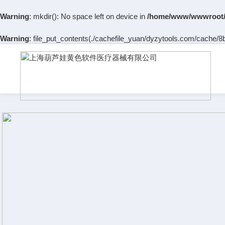
Warning
: mkdir(): No space left on device in
/home/www/wwwroot/
Warning
: file_put_contents(./cachefile_yuan/dyzytools.com/cache/8b/