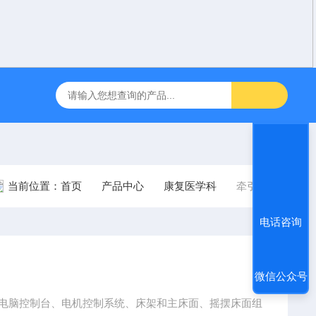
咽障碍神经和肌肉刺激理疗仪
飞利浦半自动体外除颤仪 FRX （8
当前位置：
首页
产品中心
康复医学科
牵引床
电话咨询
微信公众号
由微电脑控制台、电机控制系统、床架和主床面、摇摆床面组