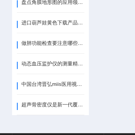
盘点角膜地形图的应用领域和案例
进口葫芦娃黄色下载产品选购新指南
做肺功能检查要注意哪些事情呢？
动态血压监护仪的测量精度与数据可靠性分析
中国台湾晋弘miis医用视频数码鼓膜检耳镜
超声骨密度仪是新一代覆盖全年龄段使用的骨密度仪