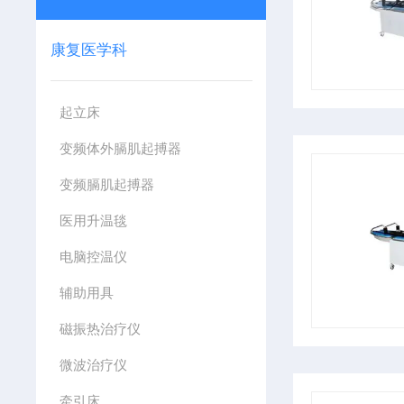
康复医学科
起立床
变频体外膈肌起搏器
变频膈肌起搏器
医用升温毯
电脑控温仪
辅助用具
磁振热治疗仪
微波治疗仪
牵引床