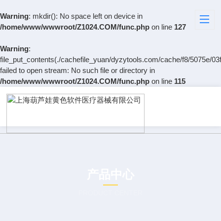
Warning
: mkdir(): No space left on device in
/home/www/wwwroot/Z1024.COM/func.php
on line
127
Warning
:
file_put_contents(./cachefile_yuan/dyzytools.com/cache/f8/5075e/03f
failed to open stream: No such file or directory in
/home/www/wwwroot/Z1024.COM/func.php
on line
115
产品中心
PRODUCT CENTER