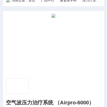
当前位置：
首页
产品中心
康复医学科
压力疗法
空气
空气波压力治疗系统 （Airpro-6000）