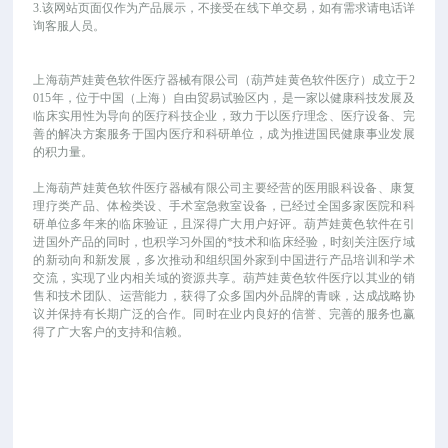
3.该网站页面仅作为产品展示，不接受在线下单交易，如有需求请电话详
询客服人员。
上海葫芦娃黄色软件医疗器械有限公司（葫芦娃黄色软件医疗）成立于
2
015年，位于中国（上海）自由贸易试验区内，是一家以健康科技发展及
临床实用性为导向的医疗科技企业，致力于以医疗理念、医疗设备、完
善的解决方案服务于国内医疗和科研单位，成为推进国民健康事业发展
的积力量。
上海葫芦娃黄色软件医疗器械有限公司主要经营的医用眼科设备、康复
理疗类产品、体检类设、手术室急救室设备，已经过全国多家医院和科
研单位多年来的临床验证，且深得广大用户好评。葫芦娃黄色软件在引
进国外产品的同时，也积学习外国的*技术和临床经验，时刻关注医疗域
的新动向和新发展，多次推动和组织国外家到中国进行产品培训和学术
交流，实现了业内相关域的资源共享。葫芦娃黄色软件医疗以其业的销
售和技术团队、运营能力，获得了众多国内外品牌的青睐，达成战略协
议并保持有长期广泛的合作。同时在业内良好的信誉、完善的服务也赢
得了广大客户的支持和信赖。