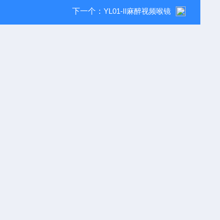
下一个：
YL01-II麻醉视频喉镜