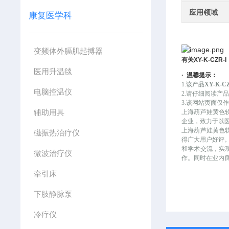
应用领域
康复医学科
变频体外膈肌起搏器
有关
XY-K-CZR-I
医用升温毯
·
温馨提示：
1.该产品
XY-K
电脑控温仪
2.请仔细阅读产
3.该网站页面仅作为
辅助用具
上海葫芦娃黄色
企业，致力于以
上海葫芦娃黄色软件
磁振热治疗仪
得广大用户好评
和学术交流
微波治疗仪
作。同时在业
牵引床
下肢静脉泵
冷疗仪