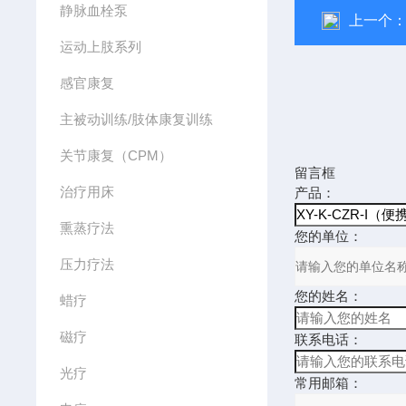
静脉血栓泵
上一个
运动上肢系列
感官康复
主被动训练/肢体康复训练
关节康复（CPM）
留言框
治疗用床
产品：
熏蒸疗法
您的单位：
压力疗法
您的姓名：
蜡疗
磁疗
联系电话：
光疗
常用邮箱：