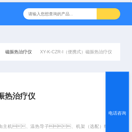
inbody人体成分J30儿童型
FT-1000非接触眼压计
飞利浦半
磁振热治疗仪
XY-K-CZR-I（便携式）磁振热治疗仪
磁振热治疗仪
电话咨询
本产品由主机、温热导子、机架（选配）组