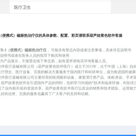
医疗卫生
（便携式）磁振热治疗仪
的具体参数、配置、彩页请联系葫芦娃黄色软件客服
-CZR-I（便携式）磁振热治疗仪
，
可能
含有禁忌内容或者注意事项，具体详见说明书
品说明书或者在医务人员的指导下购买和使用
产品展示，不接受在线下单交易，如有需求请电话详询客服人员。
软件医疗器械有限公司（葫芦娃黄色软件医疗）成立于
2015年，位于中国（上海）
医疗理念、医疗设备、完善的解决方案服务于国内医疗和科研单位，成为推进国民健康事
医疗器械有限公司主要经营的医用眼科设备、康复理疗类产品、体检类设、手术
。葫芦娃黄色软件在引进国外产品的同时，也积学习外国的*技术和临床经验，时
，实现了业内相关域的资源共享。葫芦娃黄色软件医疗以其业的销售和技术团队、运营能
内良好的信誉、完善的服务也赢得了广大客户的支持和信赖。