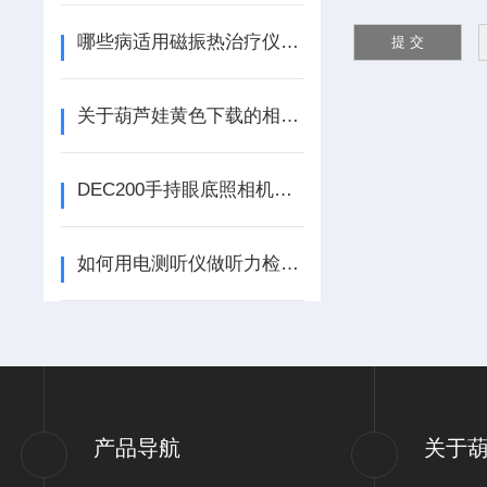
哪些病适用磁振热治疗仪呢？
关于葫芦娃黄色下载的相关知识你了解多少呢？
DEC200手持眼底照相机的故障排除
如何用电测听仪做听力检查呢？
产品导航
关于