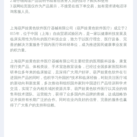
2.请仔细阅读产品说明书或者在医务人员的指导下购买和使用
3.该网站页面仅作为产品展示，不接受在线下单交易，如有需求请电话详
询客服人员。
上海葫芦娃黄色软件医疗器械有限公司（葫芦娃黄色软件医疗）成立于
2
015年，位于中国（上海）自由贸易试验区内，是一家以健康科技发展及
临床实用性为导向的医疗科技企业，致力于以医疗理念、医疗设备、完
善的解决方案服务于国内医疗和科研单位，成为推进国民健康事业发展
的积力量。
上海葫芦娃黄色软件医疗器械有限公司主要经营的医用眼科设备、康复
理疗类产品、体检类设、手术室急救室设备，已经过全国多家医院和科
研单位多年来的临床验证，且深得广大用户好评。葫芦娃黄色软件在引
进国外产品的同时，也积学习外国的*技术和临床经验，时刻关注医疗域
的新动向和新发展，多次推动和组织国外家到中国进行产品培训和学术
交流，实现了业内相关域的资源共享。葫芦娃黄色软件医疗以其业的销
售和技术团队、运营能力，获得了众多国内外品牌的青睐，达成战略协
议并保持有长期广泛的合作。同时在业内良好的信誉、完善的服务也赢
得了广大客户的支持和信赖。