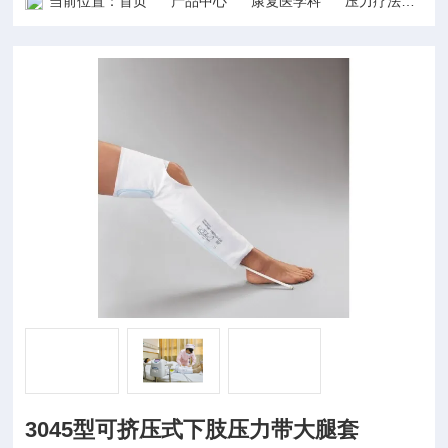
当前位置：
首页
产品中心
康复医学科
压力疗法
3
3045型可挤压式下肢压力带大腿套