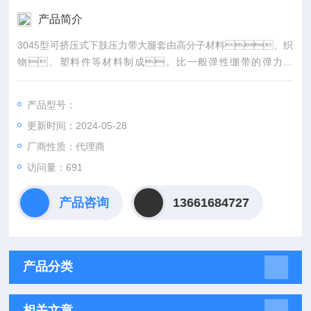
产品简介
3045型可挤压式下肢压力带大腿套由高分子材料、织
物、塑料件等材料制成。比一般弹性绷带的弹力更
高，间接作用于创面，捆绑到病人下
肢，对其施加压缩力。非无菌提供，可重
产品型号：
复使用。
更新时间：2024-05-28
厂商性质：代理商
访问量：691
产品咨询
13661684727
产品分类
相关文章