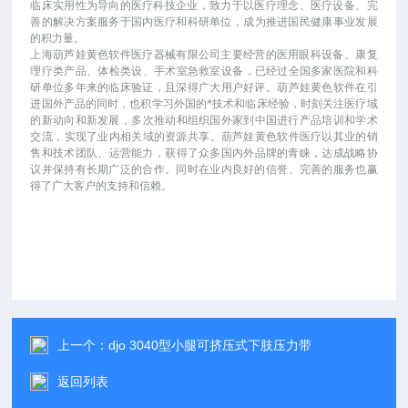
临床实用性为导向的医疗科技企业，致力于以医疗理念、医疗设备、完
善的解决方案服务于国内医疗和科研单位，成为推进国民健康事业发展
的积力量。
上海葫芦娃黄色软件医疗器械有限公司主要经营的医用眼科设备、康复
理疗类产品、体检类设、手术室急救室设备，已经过全国多家医院和科
研单位多年来的临床验证，且深得广大用户好评。葫芦娃黄色软件在引
进国外产品的同时，也积学习外国的*技术和临床经验，时刻关注医疗域
的新动向和新发展，多次推动和组织国外家到中国进行产品培训和学术
交流，实现了业内相关域的资源共享。葫芦娃黄色软件医疗以其业的销
售和技术团队、运营能力，获得了众多国内外品牌的青睐，达成战略协
议并保持有长期广泛的合作。同时在业内良好的信誉、完善的服务也赢
得了广大客户的支持和信赖。
上一个：
djo 3040型小腿可挤压式下肢压力带
返回列表