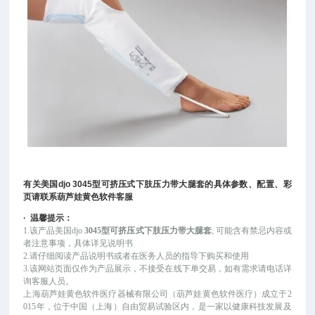
有关
美国
djo 3045
型可挤压式下肢压力带大腿套
的具体参数、配置、彩
页请联系葫芦娃黄色软件客服
·
温馨提示：
1.该产品
美国
djo
3045型可挤压式下肢压力带大腿套
, 可能
含有禁忌内容或
者注意事项，具体详见说明书
2.请仔细阅读产品说明书或者在医务人员的指导下购买和使用
3.该网站页面仅作为产品展示，不接受在线下单交易，如有需求请电话详
询客服人员。
上海葫芦娃黄色软件医疗器械有限公司（葫芦娃黄色软件医疗）成立于
2
015年，位于中国（上海）自由贸易试验区内，是一家以健康科技发展及