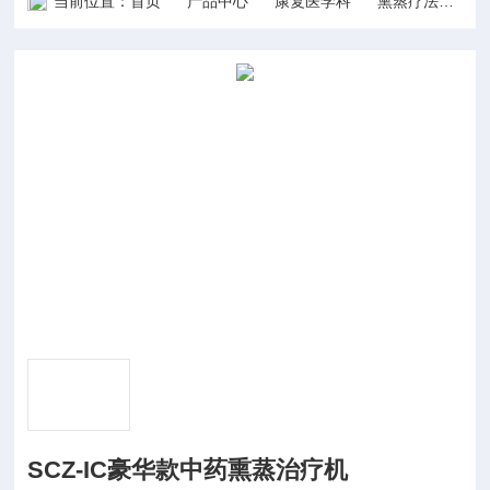
当前位置：
首页
产品中心
康复医学科
熏蒸疗法
S
SCZ-IC豪华款中药熏蒸治疗机