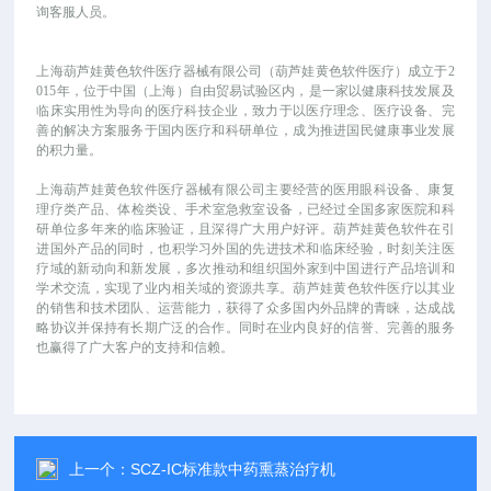
询客服人员。
上海葫芦娃黄色软件医疗器械有限公司（葫芦娃黄色软件医疗）成立于
2
015年，位于中国（上海）自由贸易试验区内，是一家以健康科技发展及
临床实用性为导向的医疗科技企业，致力于以医疗理念、医疗设备、完
善的解决方案服务于国内医疗和科研单位，成为推进国民健康事业发展
的积力量。
上海葫芦娃黄色软件医疗器械有限公司主要经营的医用眼科设备、康复
理疗类产品、体检类设、手术室急救室设备，已经过全国多家医院和科
研单位多年来的临床验证，且深得广大用户好评。葫芦娃黄色软件在引
进国外产品的同时，也积学习外国的先进技术和临床经验，时刻关注医
疗域的新动向和新发展，多次推动和组织国外家到中国进行产品培训和
学术交流，实现了业内相关域的资源共享。葫芦娃黄色软件医疗以其业
的销售和技术团队、运营能力，获得了众多国内外品牌的青睐，达成战
略协议并保持有长期广泛的合作。同时在业内良好的信誉、完善的服务
也赢得了广大客户的支持和信赖。
上一个：
SCZ-IC标准款中药熏蒸治疗机