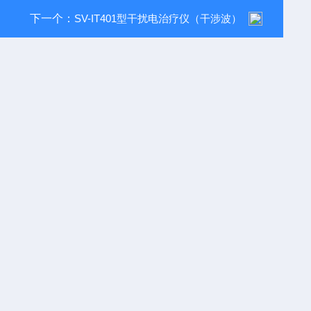
下一个：
SV-IT401型干扰电治疗仪（干涉波）