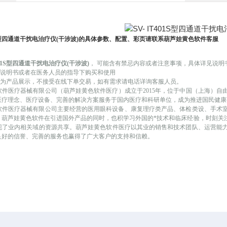
01S型四通道干扰电治疗仪
(干涉波)
的具体参数、配置、彩页请联系葫芦娃黄色软件客服
T401S型四通道干扰电治疗仪
(干涉波)
，
可能
含有禁忌内容或者注意事项，具体详见说明
品说明书或者在医务人员的指导下购买和使用
为产品展示，不接受在线下单交易，如有需求请电话详询客服人员。
软件医疗器械有限公司（葫芦娃黄色软件医疗）成立于
2015年，位于中国（上海）
疗理念、医疗设备、完善的解决方案服务于国内医疗和科研单位，成为推进国民健康事
医疗器械有限公司主要经营的医用眼科设备、康复理疗类产品、体检类设、
。葫芦娃黄色软件在引进国外产品的同时，也积学习外国的*技术和临床经验，
，实现了业内相关域的资源共享。葫芦娃黄色软件医疗以其业的销售和技术团队、运营
内良好的信誉、完善的服务也赢得了广大客户的支持和信赖。