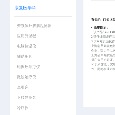
康复医学科
有关
SV- IT4
变频体外膈肌起搏器
·
温馨提示：
1.该产品
SV- I
医用升温毯
2.请仔细阅读产
3.该网站页面仅作
电脑控温仪
上海葫芦娃黄色
企业，致力于以医
上海葫芦娃黄色软件
辅助用具
得广大用户好评
和学术交流
磁振热治疗仪
作。同时在业
微波治疗仪
牵引床
下肢静脉泵
冷疗仪