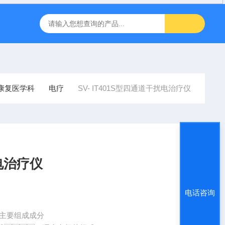
inbody人体成分J30儿童型
FT-1000非接触眼压计
飞利浦半
康复医学科
电疗
SV- IT401S型四通道干扰电治疗仪
扰电治疗仪
电话咨询
成/主要组成成分