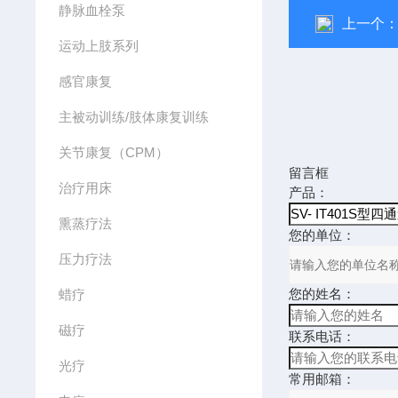
静脉血栓泵
上一个
运动上肢系列
感官康复
主被动训练/肢体康复训练
关节康复（CPM）
留言框
治疗用床
产品：
熏蒸疗法
您的单位：
压力疗法
您的姓名：
蜡疗
磁疗
联系电话：
光疗
常用邮箱：