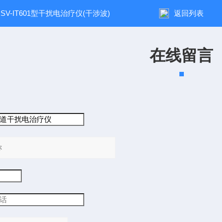
：
SV-IT601型干扰电治疗仪(干涉波)
返回列表
在线留言