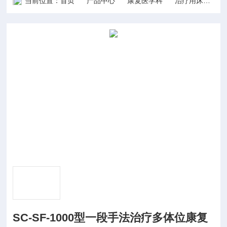
当前位置：
首页
产品中心
康复医学科
治疗用床
S
SC-SF-1000型一段手法治疗多体位康复