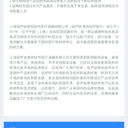
2.请仔细阅读产品说明书或者在医务人员的指导下购买和使用
3.该网站页面仅作为产品展示，不接受在线下单交易，如有需求请电话详
询客服人员。
上海葫芦娃黄色软件医疗器械有限公司（葫芦娃黄色软件医疗）成立于
2
015年，位于中国（上海）自由贸易试验区内，是一家以健康科技发展及
临床实用性为导向的医疗科技企业，致力于以医疗理念、医疗设备、完
善的解决方案服务于国内医疗和科研单位，成为推进国民健康事业发展
的积力量。
上海葫芦娃黄色软件医疗器械有限公司主要经营的医用眼科设备、康复
理疗类产品、体检类设、手术室急救室设备，已经过全国多家医院和科
研单位多年来的临床验证，且深得广大用户好评。葫芦娃黄色软件在引
进国外产品的同时，也积学习外国的优良技术和临床经验，时刻关注医
疗域的新动向和新发展，多次推动和组织国外家到中国进行产品培训和
学术交流，实现了业内相关域的资源共享。葫芦娃黄色软件医疗以其业
的销售和技术团队、运营能力，获得了众多国内外品牌的青睐，达成战
略协议并保持有长期广泛的合作。同时在业内良好的信誉、完善的服务
也赢得了广大客户的支持和信赖。