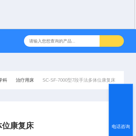
咽障碍神经和肌肉刺激理疗仪
飞利浦半自动体外除颤仪 FRX （8
学科
治疗用床
SC-SF-7000型7段手法多体位康复床
多体位康复床
电话咨询