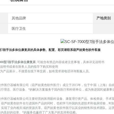
其他品牌
产地类别
医疗卫生
000型7段手法多体位康复床
的具体参数、配置、彩页请联系葫芦娃黄色软件客服
-7000型7段手法多体位康复床
, 可能
含有禁忌内容或者注意事项，具体详见说明书
品说明书或者在医务人员的指导下购买和使用
仅作为产品展示，不接受在线下单交易，如有需求请电话详询客服人员。
软件医疗器械有限公司（葫芦娃黄色软件医疗）成立于
2015年，位于中国（上海）
医疗理念、医疗设备、*的解决方案服务于国内医疗和科研单位，成为推进国民健康事
软件医疗器械有限公司主要经营的医用眼科设备、康复理疗类产品、体检类设、手术
。葫芦娃黄色软件在引进国外产品的同时，也积学习外国的先进技术和临床经验，时
，实现了业内相关域的资源共享。葫芦娃黄色软件医疗以其业的销售和技术团队、运
业内良好的信誉、*的服务也赢得了广大客户的支持和信赖。