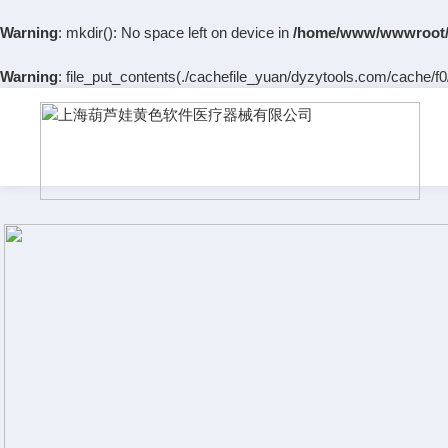
Warning
: mkdir(): No space left on device in
/home/www/wwwroot/
Warning
: file_put_contents(./cachefile_yuan/dyzytools.com/cache/f0/