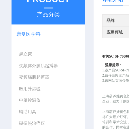
产品分类
品牌
应用领域
康复医学科
起立床
有关
SC-SF-7
变频体外膈肌起搏器
·
温馨提示：
1.该产品
SC-SF
2.请仔细阅读产
变频膈肌起搏器
3.该网站页面
医用升温毯
上海葫芦娃黄色
电脑控温仪
企业，致力于以
辅助用具
上海葫芦娃黄色
得广大用户好评
培训和学术交流
磁振热治疗仪
的合作。同时在