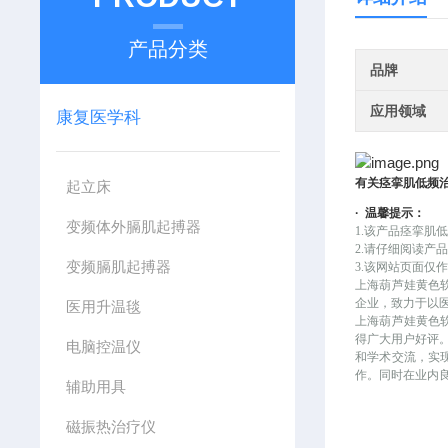
产品分类
品牌
应用领域
康复医学科
有关
痉挛肌低频
起立床
·
温馨提示：
变频体外膈肌起搏器
1.该产品
痉挛肌
2.请仔细阅读产
变频膈肌起搏器
3.该网站页面
上海葫芦娃黄色
企业，致力于以
医用升温毯
上海葫芦娃黄色
得广大用户好评
电脑控温仪
和学术交流，实
作。同时在业内
辅助用具
磁振热治疗仪