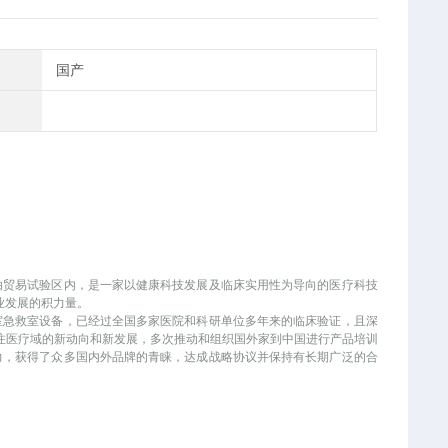
国产
自由贸易试验区内，是一家以健康科技发展及临床实用性为导向的医疗科技
业发展的积力量。
室急救室设备，已经过全国多家医院和科研单位多年来的临床验证，且深
注医疗域的新动向和新发展，多次推动和组织国外家到中国进行产品培训
力，获得了众多国内外品牌的青睐，达成战略协议并保持有长期广泛的合