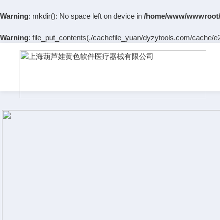
Warning
: mkdir(): No space left on device in
/home/www/wwwroot/
Warning
: file_put_contents(./cachefile_yuan/dyzytools.com/cache/e2/