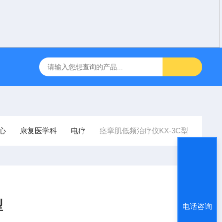
咽障碍神经和肌肉刺激理疗仪
飞利浦半自动体外除颤仪 FRX （8
心
康复医学科
电疗
痉挛肌低频治疗仪KX-3C型
型
电话咨询