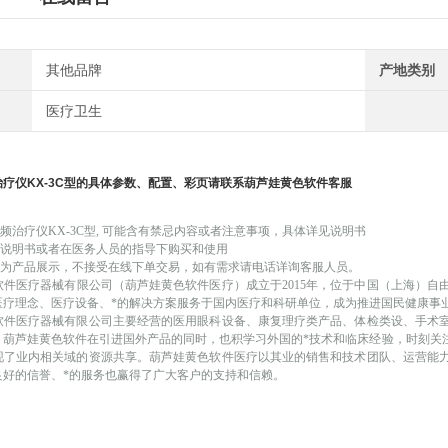
其他品牌
产地类别
医疗卫生
治疗仪
KX-3C
型
的具体参数、配置、彩页请联系葫芦娃黄色软件客服
低频治疗仪
KX-3C型
, 可能
含有禁忌内容或者注意事项，具体详见说明书
品说明书或者在医务人员的指导下购买和使用
仅作为产品展示，不接受在线下单交易，如有需求请电话详询客服人员。
软件医疗器械有限公司（葫芦娃黄色软件医疗）成立于
2015年，位于中国（上海）
医疗理念、医疗设备、*的解决方案服务于国内医疗和科研单位，成为推进国民健康事
软件医疗器械有限公司主要经营的医用眼科设备、康复理疗类产品、体检类设、手术
。葫芦娃黄色软件在引进国外产品的同时，也积学习外国的*技术和临床经验，时刻关
现了业内相关域的资源共享。葫芦娃黄色软件医疗以其业的销售和技术团队、运营能
良好的信誉、*的服务也赢得了广大客户的支持和信赖。