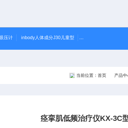
触眼压计
inbody人体成分J30儿童型
5900型美国DJO吞
当前位置：
首页
产品中
痉挛肌低频治疗仪KX-3C