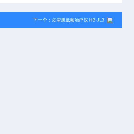
下一个：
痉挛肌低频治疗仪 HB-JL3