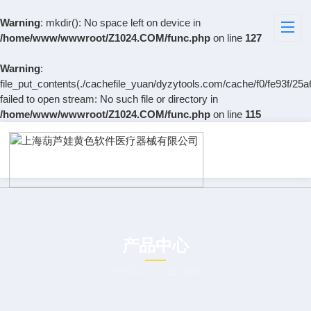
Warning
: mkdir(): No space left on device in
/home/www/wwwroot/Z1024.COM/func.php
on line
127
Warning
:
file_put_contents(./cachefile_yuan/dyzytools.com/cache/f0/fe93f/25a
failed to open stream: No such file or directory in
/home/www/wwwroot/Z1024.COM/func.php
on line
115
产品中心
PRODUCT CENTER