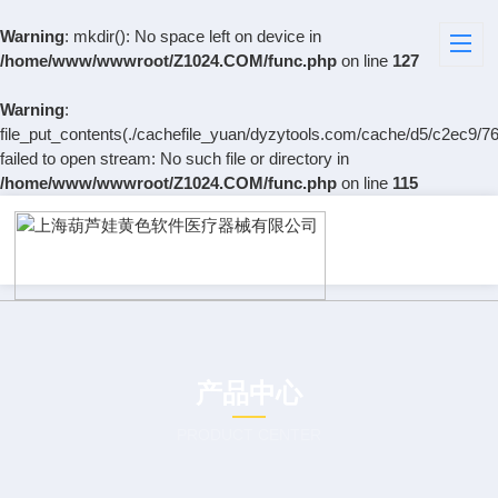
Warning
: mkdir(): No space left on device in
/home/www/wwwroot/Z1024.COM/func.php
on line
127
Warning
:
file_put_contents(./cachefile_yuan/dyzytools.com/cache/d5/c2ec9/76
failed to open stream: No such file or directory in
/home/www/wwwroot/Z1024.COM/func.php
on line
115
产品中心
PRODUCT CENTER