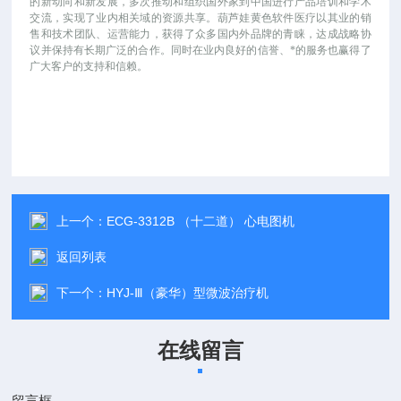
的新动向和新发展，多次推动和组织国外家到中国进行产品培训和学术
交流，实现了业内相关域的资源共享。葫芦娃黄色软件医疗以其业的销
售和技术团队、运营能力，获得了众多国内外品牌的青睐，达成战略协
议并保持有长期广泛的合作。同时在业内良好的信誉、*的服务也赢得了
广大客户的支持和信赖。
上一个：
ECG-3312B （十二道） 心电图机
返回列表
下一个：
HYJ-Ⅲ（豪华）型微波治疗机
在线留言
留言框