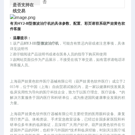
否
是否支持在
线交易
有关
HYJ-III
型微波治疗机
的具体参数、配置、彩页请联系葫芦娃黄色软
件客服
·
温馨提示：
1.该
产品
HYJ-III型微波治疗机
，可
能
含有禁忌内容或者注意事项，具体
详见说明书
2.请仔细阅读产品说明书或者在医务人员的指导下购买和使用
3.该网站页面仅作为产品展示，不接受在线下单交易，如有需求请电话详
询客服人员。
上海葫芦娃黄色软件医疗器械有限公司（葫芦娃黄色软件医疗）成立于
2
015年，位于中国（上海）自由贸易试验区内，是一家以健康科技发展及
临床实用性为导向的医疗科技企业，致力于以医疗理念、医疗设备、*的
解决方案服务于国内医疗和科研单位，成为推进国民健康事业发展的积
力量。
上海葫芦娃黄色软件医疗器械有限公司主要经营的医用眼科设备、康复
理疗类产品、体检类设、手术室急救室设备，已经过全国多家医院和科
研单位多年来的临床验证，且深得广大用户好评。葫芦娃黄色软件在引
进国外产品的同时，也积学习外国的*技术和临床经验，时刻关注医疗域