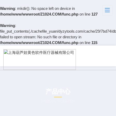
Warning
: mkdir(): No space left on device in
/home/www/wwwroot/Z1024.COM/func.php
on line
127
Warning
:
file_put_contents(./cachefile_yuan/dyzytools.com/cache/29/7bd74/db
failed to open stream: No such file or directory in
/home/www/wwwroot/Z1024.COM/func.php
on line
115
产品中心
PRODUCT CENTER