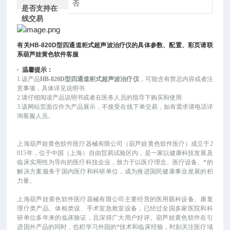
否
是否支持在
线交易
有关
HB-820D
型四通道柜式超声波治疗仪
的具体参数、配置、彩页请联
系葫芦娃黄色软件客服
·
温馨提示：
1.该产品
HB-820D型四通道柜式超声波治疗仪
，可
能
含有禁忌内容或者注
意事项，具体详见说明书
2.请仔细阅读产品说明书或者在医务人员的指导下购买和使用
3.该网站页面仅作为产品展示，不接受在线下单交易，如有需求请电话详
询客服人员。
上海葫芦娃黄色软件医疗器械有限公司（葫芦娃黄色软件医疗）成立于
2
015年，位于中国（上海）自由贸易试验区内，是一家以健康科技发展及
临床实用性为导向的医疗科技企业，致力于以医疗理念、医疗设备、*的
解决方案服务于国内医疗和科研单位，成为推进国民健康事业发展的积
力量。
上海葫芦娃黄色软件医疗器械有限公司主要经营的医用眼科设备、康复
理疗类产品、体检类设、手术室急救室设备，已经过全国多家医院和科
研单位多年来的临床验证，且深得广大用户好评。葫芦娃黄色软件在引
进国外产品的同时，也积学习外国的*技术和临床经验，时刻关注医疗域