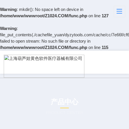
Warning
: mkdir(): No space left on device in
/home/www/wwwroot/Z1024.COM/func.php
on line
127
Warning
:
file_put_contents(./cachefile_yuan/dyzytools.com/cache/cc/7e66f/cf6
failed to open stream: No such file or directory in
/home/www/wwwroot/Z1024.COM/func.php
on line
115
产品中心
PRODUCT CENTER