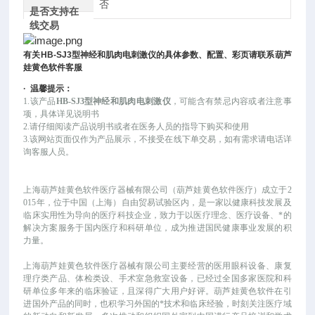
否
是否支持在
线交易
有关
HB-SJ3
型神经和肌肉电刺激仪
的具体参数、配置、彩页请联系葫芦
娃黄色软件客服
·
温馨提示：
1.该产品
HB-SJ3型神经和肌肉电刺激仪
，可
能
含有禁忌内容或者注意事
项，具体详见说明书
2.请仔细阅读产品说明书或者在医务人员的指导下购买和使用
3.该网站页面仅作为产品展示，不接受在线下单交易，如有需求请电话详
询客服人员。
上海葫芦娃黄色软件医疗器械有限公司（葫芦娃黄色软件医疗）成立于
2
015年，位于中国（上海）自由贸易试验区内，是一家以健康科技发展及
临床实用性为导向的医疗科技企业，致力于以医疗理念、医疗设备、*的
解决方案服务于国内医疗和科研单位，成为推进国民健康事业发展的积
力量。
上海葫芦娃黄色软件医疗器械有限公司主要经营的医用眼科设备、康复
理疗类产品、体检类设、手术室急救室设备，已经过全国多家医院和科
研单位多年来的临床验证，且深得广大用户好评。葫芦娃黄色软件在引
进国外产品的同时，也积学习外国的*技术和临床经验，时刻关注医疗域