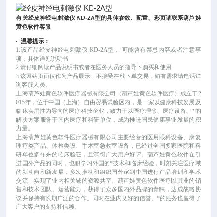
有
关
经皮神经电刺激仪
KD-2A
型的具体参数、配置、彩页请联系葫芦娃
黄色软件客服
·
温馨提示：
1.该产品
经皮神经电刺激仪
KD-2A型
，
可能
含有禁忌内容或者注意事
项，具体详见说明书
2.请仔细阅读产品说明书或者在医务人员的指导下购买和使用
3.该网站页面仅作为产品展示，不接受在线下单交易，如有需求请电话详
询客服人员。
上海葫芦娃黄色软件医疗器械有限公司（葫芦娃黄色软件医疗）成立于
2
015年，位于中国（上海）自由贸易试验区内，是一家以健康科技发展及
临床实用性为导向的医疗科技企业，致力于以医疗理念、医疗设备、*的
解决方案服务于国内医疗和科研单位，成为推进国民健康事业发展的积
力量。
上海葫芦娃黄色软件医疗器械有限公司主要经营的医用眼科设备、康复
理疗类产品、体检类设、手术室急救室设备，已经过全国多家医院和科
研单位多年来的临床验证，且深得广大用户好评。葫芦娃黄色软件在引
进国外产品的同时，也积学习外国的*技术和临床经验，时刻关注医疗域
的新动向和新发展，多次推动和组织国外家到中国进行产品培训和学术
交流，实现了业内相关域的资源共享。葫芦娃黄色软件医疗以其业的销
售和技术团队、运营能力，获得了众多国内外品牌的青睐，达成战略协
议并保持有长期广泛的合作。同时在业内良好的信誉、*的服务也赢得了
广大客户的支持和信赖。