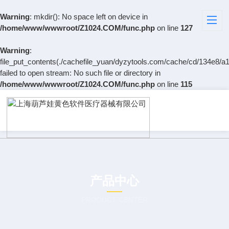
Warning
: mkdir(): No space left on device in
/home/www/wwwroot/Z1024.COM/func.php
on line
127
Warning
:
file_put_contents(./cachefile_yuan/dyzytools.com/cache/cd/134e8/a1
failed to open stream: No such file or directory in
/home/www/wwwroot/Z1024.COM/func.php
on line
115
产品中心
PRODUCT CENTER