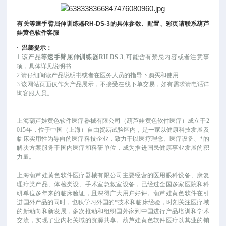
有关
等速手臂屈伸训练器
RH-DS-3
的具体参数、配置、彩页请联系葫芦
娃黄色软件客服
·
温馨提示：
1.该产品
等速手臂屈伸训练器RH-DS-3
, 可能
含有禁忌内容或者注意事
项，具体详见说明书
2.请仔细阅读产品说明书或者在医务人员的指导下购买和使用
3.该网站页面仅作为产品展示，不接受在线下单交易，如有需求请电话详
询客服人员。
上海葫芦娃黄色软件医疗器械有限公司（葫芦娃黄色软件医疗）成立于
2
015年，位于中国（上海）自由贸易试验区内，是一家以健康科技发展及
临床实用性为导向的医疗科技企业，致力于以医疗理念、医疗设备、*的
解决方案服务于国内医疗和科研单位，成为推进国民健康事业发展的积
力量。
上海葫芦娃黄色软件医疗器械有限公司主要经营的医用眼科设备、康复
理疗类产品、体检类设、手术室急救室设备，已经过全国多家医院和科
研单位多年来的临床验证，且深得广大用户好评。葫芦娃黄色软件在引
进国外产品的同时，也积学习外国的*技术和临床经验，时刻关注医疗域
的新动向和新发展，多次推动和组织国外家到中国进行产品培训和学术
交流，实现了业内相关域的资源共享。葫芦娃黄色软件医疗以其业的销