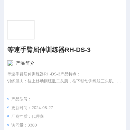
等速手臂屈伸训练器RH-DS-3
产品简介
等速手臂屈伸训练器RH-DS-3产品特点：
训练肌肉：往上移动训练肱二头肌，往下移动训练肱三头肌。
训练效果：强化上臂肌力，增强搬运与手提能力。
开始姿势：双脚与肩同宽，脚掌紧贴脚踏板，臀部贴紧座椅，手
产品型号：
肘/前臂紧贴靠垫，过程中保持脊椎良好体线（收腹、肩胛骨内收
更新时间：2024-05-27
下压、背打直），收下巴，眼睛直视前方。
动作范围：往上至上臂与地面垂直，往下回到开始位置。
厂商性质：代理商
访问量：3380