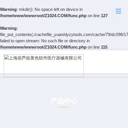
Warning
: mkdir(): No space left on device in
/home/www/wwwroot/Z1024.COM/func.php
on line
127
Warning
:
file_put_contents(./cachefile_yuan/dyzytools.com/cache/79/dc098/17
failed to open stream: No such file or directory in
/home/www/wwwroot/Z1024.COM/func.php
on line
115
产品中心
PRODUCT CENTER