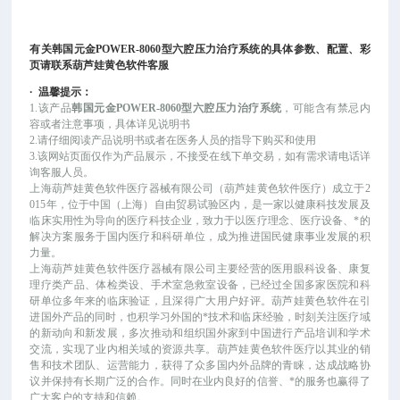
有关
韩国元金POWER-8060型六腔压力治疗系统
的具体参数、配置、彩
页请联系葫芦娃黄色软件客服
·
温馨提示：
1.该
产品
韩国元金POWER-8060型六腔压力治疗系统
，可
能
含有禁忌内
容或者注意事项，具体详见说明书
2.请仔细阅读产品说明书或者在医务人员的指导下购买和使用
3.该网站页面仅作为产品展示，不接受在线下单交易，如有需求请电话详
询客服人员。
上海葫芦娃黄色软件医疗器械有限公司（葫芦娃黄色软件医疗）成立于
2
015年，位于中国（上海）自由贸易试验区内，是一家以健康科技发展及
临床实用性为导向的医疗科技企业，致力于以医疗理念、医疗设备、*的
解决方案服务于国内医疗和科研单位，成为推进国民健康事业发展的积
力量。
上海葫芦娃黄色软件医疗器械有限公司主要经营的医用眼科设备、康复
理疗类产品、体检类设、手术室急救室设备，已经过全国多家医院和科
研单位多年来的临床验证，且深得广大用户好评。葫芦娃黄色软件在引
进国外产品的同时，也积学习外国的*技术和临床经验，时刻关注医疗域
的新动向和新发展，多次推动和组织国外家到中国进行产品培训和学术
交流，实现了业内相关域的资源共享。葫芦娃黄色软件医疗以其业的销
售和技术团队、运营能力，获得了众多国内外品牌的青睐，达成战略协
议并保持有长期广泛的合作。同时在业内良好的信誉、*的服务也赢得了
广大客户的支持和信赖。