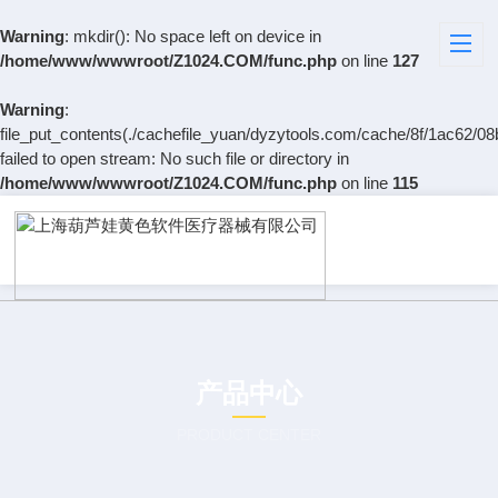
Warning
: mkdir(): No space left on device in
/home/www/wwwroot/Z1024.COM/func.php
on line
127
Warning
:
file_put_contents(./cachefile_yuan/dyzytools.com/cache/8f/1ac62/08
failed to open stream: No such file or directory in
/home/www/wwwroot/Z1024.COM/func.php
on line
115
产品中心
PRODUCT CENTER