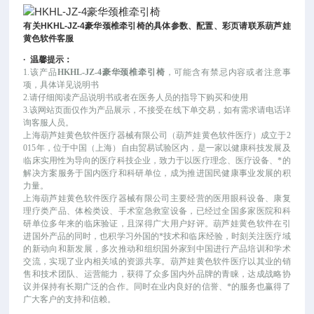
有关
HKHL-JZ-4
豪华颈椎牵引椅
的具体参数、配置、彩页请联系葫芦娃
黄色软件客服
·
温馨提示：
1.该产品
HKHL-JZ-4豪华颈椎牵引椅
，可能
含有禁忌内容或者注意事
项，具体详见说明书
2.请仔细阅读产品说明书或者在医务人员的指导下购买和使用
3.该网站页面仅作为产品展示，不接受在线下单交易，如有需求请电话详
询客服人员。
上海葫芦娃黄色软件医疗器械有限公司（葫芦娃黄色软件医疗）成立于
2
015年，位于中国（上海）自由贸易试验区内，是一家以健康科技发展及
临床实用性为导向的医疗科技企业，致力于以医疗理念、医疗设备、*的
解决方案服务于国内医疗和科研单位，成为推进国民健康事业发展的积
力量。
上海葫芦娃黄色软件医疗器械有限公司主要经营的医用眼科设备、康复
理疗类产品、体检类设、手术室急救室设备，已经过全国多家医院和科
研单位多年来的临床验证，且深得广大用户好评。葫芦娃黄色软件在引
进国外产品的同时，也积学习外国的*技术和临床经验，时刻关注医疗域
的新动向和新发展，多次推动和组织国外家到中国进行产品培训和学术
交流，实现了业内相关域的资源共享。葫芦娃黄色软件医疗以其业的销
售和技术团队、运营能力，获得了众多国内外品牌的青睐，达成战略协
议并保持有长期广泛的合作。同时在业内良好的信誉、*的服务也赢得了
广大客户的支持和信赖。