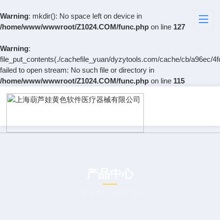
Warning
: mkdir(): No space left on device in
/home/www/wwwroot/Z1024.COM/func.php
on line
127
Warning
:
file_put_contents(./cachefile_yuan/dyzytools.com/cache/cb/a96ec/4fd
failed to open stream: No such file or directory in
/home/www/wwwroot/Z1024.COM/func.php
on line
115
产品中心
PRODUCT CENTER