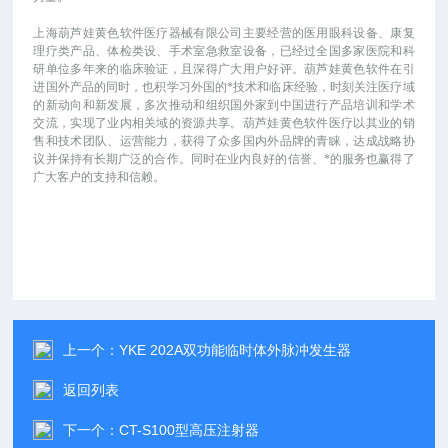
上海葫芦娃黄色软件医疗器械有限公司主要经营的医用眼科设备、康复
理疗类产品、体检类设、手术室急救室设备，已经过全国多家医院和科
研单位多年来的临床验证，且深得广大用户好评。葫芦娃黄色软件在引
进国外产品的同时，也积学习外国的*技术和临床经验，时刻关注医疗域
的新动向和新发展，多次推动和组织国外家到中国进行产品培训和学术
交流，实现了业内相关域的资源共享。葫芦娃黄色软件医疗以其业的销
售和技术团队、运营能力，获得了众多国内外品牌的青睐，达成战略协
议并保持有长期广泛的合作。同时在业内良好的信誉、*的服务也赢得了
广大客户的支持和信赖。
上一个：
YKE 202A双功能临时体外脉冲发生器
返回列表
下一个：
CT-S100型高压注射器