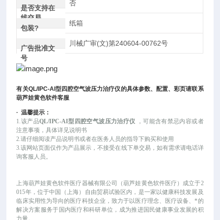
否
是否支持在
线交易
纸箱
包装?
川械广审(文)第240604-00762号
广告批准文
号
有关
QL/IPC-AI
型四腔空气波压力治疗仪
的具体参数、配置、彩页请联系
葫芦娃黄色软件客服
·
温馨提示：
1.该产品
QL/IPC-AI型四腔空气波压力治疗仪
，可能
含有禁忌内容或者
注意事项，具体详见说明书
2.请仔细阅读产品说明书或者在医务人员的指导下购买和使用
3.该网站页面仅作为产品展示，不接受在线下单交易，如有需求请电话详
询客服人员。
上海葫芦娃黄色软件医疗器械有限公司（葫芦娃黄色软件医疗）成立于
2
015年，位于中国（上海）自由贸易试验区内，是一家以健康科技发展及
临床实用性为导向的医疗科技企业，致力于以医疗理念、医疗设备、*的
解决方案服务于国内医疗和科研单位，成为推进国民健康事业发展的积
力量。