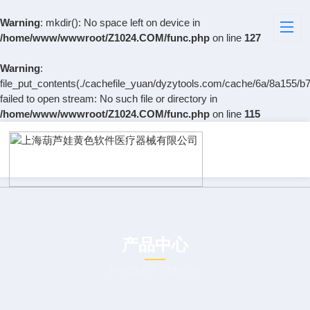
Warning
: mkdir(): No space left on device in
/home/www/wwwroot/Z1024.COM/func.php
on line
127
Warning
:
file_put_contents(./cachefile_yuan/dyzytools.com/cache/6a/8a155/b7
failed to open stream: No such file or directory in
/home/www/wwwroot/Z1024.COM/func.php
on line
115
产品中心
PRODUCT CENTER