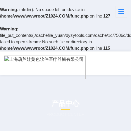
Warning
: mkdir(): No space left on device in
/home/www/wwwroot/Z1024.COM/func.php
on line
127
Warning
:
file_put_contents(./cachefile_yuan/dyzytools.com/cache/1c/7506c/dd
failed to open stream: No such file or directory in
/home/www/wwwroot/Z1024.COM/func.php
on line
115
产品中心
PRODUCT CENTER