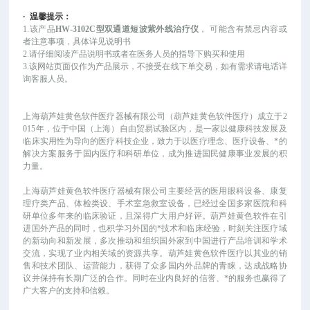
·
温馨提示：
1.该产品
HW-3102C型双通道短波紫外线治疗仪
，
可能
含有禁忌内容或
者注意事项，具体详见说明书
2.请仔细阅读产品说明书或者在医务人员的指导下购买和使用
3.该网站页面仅作为产品展示，不接受在线下单交易，如有需求请电话详
询客服人员。
上海葫芦娃黄色软件医疗器械有限公司（葫芦娃黄色软件医疗）成立于
2
015年，位于中国（上海）自由贸易试验区内，是一家以健康科技发展及
临床实用性为导向的医疗科技企业，致力于以医疗理念、医疗设备、*的
解决方案服务于国内医疗和科研单位，成为推进国民健康事业发展的积
力量。
上海葫芦娃黄色软件医疗器械有限公司主要经营的医用眼科设备、康复
理疗类产品、体检类设、手术室急救室设备，已经过全国多家医院和科
研单位多年来的临床验证，且深得广大用户好评。葫芦娃黄色软件在引
进国外产品的同时，也积学习外国的*技术和临床经验，时刻关注医疗域
的新动向和新发展，多次推动和组织国外家到中国进行产品培训和学术
交流，实现了业内相关域的资源共享。葫芦娃黄色软件医疗以其业的销
售和技术团队、运营能力，获得了众多国内外品牌的青睐，达成战略协
议并保持有长期广泛的合作。同时在业内良好的信誉、*的服务也赢得了
广大客户的支持和信赖。