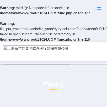
Warning
: mkdir(): No space left on device in
/home/www/wwwroot/Z1024.COM/func.php
on line
127
Warning
:
file_put_contents(./cachefile_yuan/dyzytools.com/cache/fc/ab9d0/1e
failed to open stream: No such file or directory in
/home/www/wwwroot/Z1024.COM/func.php
on line
115
产品中心
PRODUCT CENTER