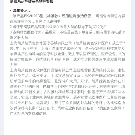
请联系葫芦娃黄色软件客服
·
温馨提示：
1.该产品
EK-9100B型（标准款）经颅磁刺激治疗仪
，
可能
含有禁忌内容
或者注意事项，具体详见说明书
2.请仔细阅读产品说明书或者在医务人员的指导下购买和使用
3.该网站页面仅作为产品展示，不接受在线下单交易，如有需求请电话详
询客服人员。
上海葫芦娃黄色软件医疗器械有限公司（葫芦娃黄色软件医疗）成立于
2
015年，位于中国（上海）自由贸易试验区内，是一家以健康科技发展及
临床实用性为导向的医疗科技企业，致力于以医疗理念、医疗设备、*的
解决方案服务于国内医疗和科研单位，成为推进国民健康事业发展的积
力量。
上海葫芦娃黄色软件医疗器械有限公司主要经营的医用眼科设备、康复
理疗类产品、体检类设、手术室急救室设备，已经过全国多家医院和科
研单位多年来的临床验证，且深得广大用户好评。葫芦娃黄色软件在引
进国外产品的同时，也积学习外国的*技术和临床经验，时刻关注医疗域
的新动向和新发展，多次推动和组织国外家到中国进行产品培训和学术
交流，实现了业内相关域的资源共享。葫芦娃黄色软件医疗以其业的销
售和技术团队、运营能力，获得了众多国内外品牌的青睐，达成战略协
议并保持有长期广泛的合作。同时在业内良好的信誉、*的服务也赢得了
广大客户的支持和信赖。