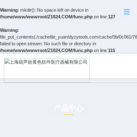
Warning
: mkdir(): No space left on device in
/home/www/wwwroot/Z1024.COM/func.php
on line
127
Warning
:
file_put_contents(./cachefile_yuan/dyzytools.com/cache/9b/0c061/78
failed to open stream: No such file or directory in
/home/www/wwwroot/Z1024.COM/func.php
on line
115
产品中心
PRODUCT CENTER