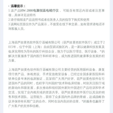
·
温馨提示：
1.该产品
HW-2808电脑恒温电蜡疗仪
，
可能
含有禁忌内容或者注意事
项，具体详见说明书
2.请仔细阅读产品说明书或者在医务人员的指导下购买和使用
3.该网站页面仅作为产品展示，不接受在线下单交易，如有需求请电话详
询客服人员。
上海葫芦娃黄色软件医疗器械有限公司（葫芦娃黄色软件医疗）成立于
2
015年，位于中国（上海）自由贸易试验区内，是一家以健康科技发展及
临床实用性为导向的医疗科技企业，致力于以医疗理念、医疗设备、*的
解决方案服务于国内医疗和科研单位，成为推进国民健康事业发展的积
力量。
上海葫芦娃黄色软件医疗器械有限公司主要经营的医用眼科设备、康复
理疗类产品、体检类设、手术室急救室设备，已经过全国多家医院和科
研单位多年来的临床验证，且深得广大用户好评。葫芦娃黄色软件在引
进国外产品的同时，也积学习外国的*技术和临床经验，时刻关注医疗域
的新动向和新发展，多次推动和组织国外家到中国进行产品培训和学术
交流，实现了业内相关域的资源共享。葫芦娃黄色软件医疗以其业的销
售和技术团队、运营能力，获得了众多国内外品牌的青睐，达成战略协
议并保持有长期广泛的合作。同时在业内良好的信誉、*的服务也赢得了
广大客户的支持和信赖。