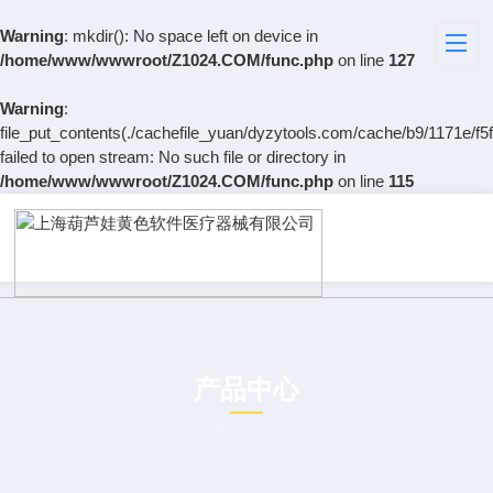
Warning
: mkdir(): No space left on device in
/home/www/wwwroot/Z1024.COM/func.php
on line
127
Warning
:
file_put_contents(./cachefile_yuan/dyzytools.com/cache/b9/1171e/f5f
failed to open stream: No such file or directory in
/home/www/wwwroot/Z1024.COM/func.php
on line
115
产品中心
PRODUCT CENTER