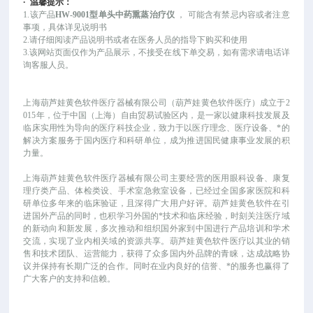
·
温馨提示：
1.该产品
HW-9001型单头中药熏蒸治疗仪
，
可能
含有禁忌内容或者注意
事项，具体详见说明书
2.请仔细阅读产品说明书或者在医务人员的指导下购买和使用
3.该网站页面仅作为产品展示，不接受在线下单交易，如有需求请电话详
询客服人员。
上海葫芦娃黄色软件医疗器械有限公司（葫芦娃黄色软件医疗）成立于
2
015年，位于中国（上海）自由贸易试验区内，是一家以健康科技发展及
临床实用性为导向的医疗科技企业，致力于以医疗理念、医疗设备、*的
解决方案服务于国内医疗和科研单位，成为推进国民健康事业发展的积
力量。
上海葫芦娃黄色软件医疗器械有限公司主要经营的医用眼科设备、康复
理疗类产品、体检类设、手术室急救室设备，已经过全国多家医院和科
研单位多年来的临床验证，且深得广大用户好评。葫芦娃黄色软件在引
进国外产品的同时，也积学习外国的*技术和临床经验，时刻关注医疗域
的新动向和新发展，多次推动和组织国外家到中国进行产品培训和学术
交流，实现了业内相关域的资源共享。葫芦娃黄色软件医疗以其业的销
售和技术团队、运营能力，获得了众多国内外品牌的青睐，达成战略协
议并保持有长期广泛的合作。同时在业内良好的信誉、*的服务也赢得了
广大客户的支持和信赖。