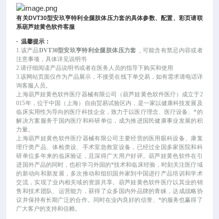
有关
DVT30
型安玖亨特利全腿肢体压力套
的具体参数、配置、彩页请联
系葫芦娃黄色软件客服
·
温馨提示：
1.该产品
DVT30型安玖亨特利全腿肢体压力套
, 可能
含有禁忌内容或者
注意事项，具体详见说明书
2.请仔细阅读产品说明书或者在医务人员的指导下购买和使用
3.该网站页面仅作为产品展示，不接受在线下单交易，如有需求请电话详
询客服人员。
上海葫芦娃黄色软件医疗器械有限公司（葫芦娃黄色软件医疗）成立于
2
015年，位于中国（上海）自由贸易试验区内，是一家以健康科技发展及
临床实用性为导向的医疗科技企业，致力于以医疗理念、医疗设备、*的
解决方案服务于国内医疗和科研单位，成为推进国民健康事业发展的积
力量。
上海葫芦娃黄色软件医疗器械有限公司主要经营的医用眼科设备、康复
理疗类产品、体检类设、手术室急救室设备，已经过全国多家医院和科
研单位多年来的临床验证，且深得广大用户好评。葫芦娃黄色软件在引
进国外产品的同时，也积学习外国的*技术和临床经验，时刻关注医疗域
的新动向和新发展，多次推动和组织国外家到中国进行产品培训和学术
交流，实现了业内相关域的资源共享。葫芦娃黄色软件医疗以其业的销
售和技术团队、运营能力，获得了众多国内外品牌的青睐，达成战略协
议并保持有长期广泛的合作。同时在业内良好的信誉、*的服务也赢得了
广大客户的支持和信赖。