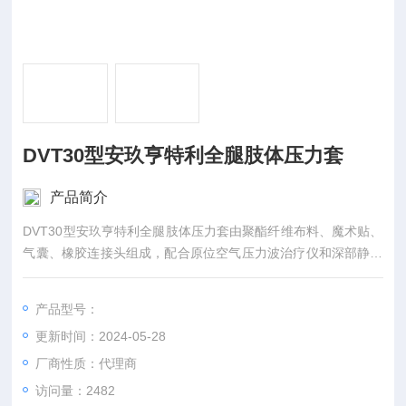
DVT30型安玖亨特利全腿肢体压力套
产品简介
DVT30型安玖亨特利全腿肢体压力套由聚酯纤维布料、魔术贴、
气囊、橡胶连接头组成，配合原位空气压力波治疗仪和深部静脉
血栓防治仪使用，以非无菌形式提供。
产品型号：
更新时间：2024-05-28
厂商性质：代理商
访问量：2482