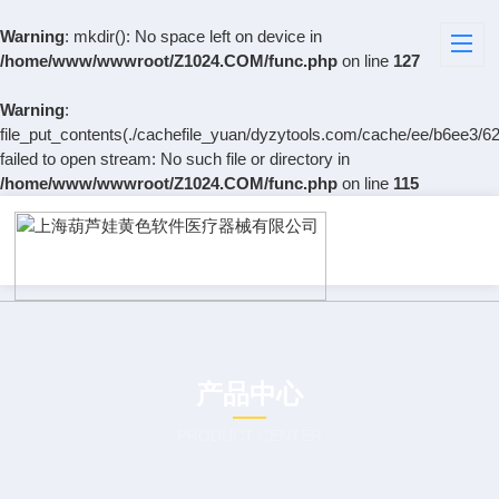
Warning
: mkdir(): No space left on device in
/home/www/wwwroot/Z1024.COM/func.php
on line
127
Warning
:
file_put_contents(./cachefile_yuan/dyzytools.com/cache/ee/b6ee3/62
failed to open stream: No such file or directory in
/home/www/wwwroot/Z1024.COM/func.php
on line
115
产品中心
PRODUCT CENTER