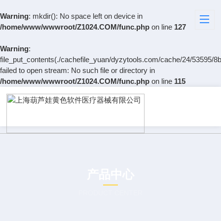
Warning
: mkdir(): No space left on device in
/home/www/wwwroot/Z1024.COM/func.php
on line
127
Warning
:
file_put_contents(./cachefile_yuan/dyzytools.com/cache/24/53595/8b
failed to open stream: No such file or directory in
/home/www/wwwroot/Z1024.COM/func.php
on line
115
产品中心
PRODUCT CENTER