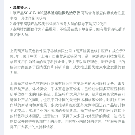
·
温馨提示：
1.该产品
SC-CZ-1000型单通道磁振热治疗仪
可能
含有禁忌内容或者注意
事项，具体详见说明书
2.请仔细阅读产品说明书或者在医务人员的指导下购买和使用
3.该网站页面仅作为产品展示，不接受在线下单交易，如有需求请电话详
询客服人员。
上海葫芦娃黄色软件医疗器械有限公司（葫芦娃黄色软件医疗）成立于
2
015年，位于中国（上海）自由贸易试验区内，是一家以健康科技发展及
临床实用性为导向的医疗科技企业，致力于以医疗理念、医疗设备、*的
解决方案服务于国内医疗和科研单位，成为推进国民健康事业发展的积
力量。
上海葫芦娃黄色软件医疗器械有限公司主要经营的医用眼科设备、康复
理疗类产品、体检类设、手术室急救室设备，已经过全国多家医院和科
研单位多年来的临床验证，且深得广大用户好评。葫芦娃黄色软件在引
进国外产品的同时，也积学习外国的先进技术和临床经验，时刻关注医
疗域的新动向和新发展，多次推动和组织国外家到中国进行产品培训和
学术交流，实现了业内相关域的资源共享。葫芦娃黄色软件医疗以其业
的销售和技术团队、运营能力，获得了众多国内外品牌的青睐，达成战
略协议并保持有长期广泛的合作。同时在业内良好的信誉、*的服务也赢
得了广大客户的支持和信赖。