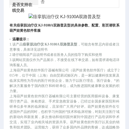
否
是否支持在
线交易
有关
痉挛肌治疗仪 KJ-9100A双路普及型
的具体参数、配置、彩页请联系
葫芦娃黄色软件客服
·
温馨提示：
1.该产品
痉挛肌治疗仪 KJ-9100A双路普及型
，可
能
含有禁忌内容或者注
意事项，具体详见说明书
2.请仔细阅读产品说明书或者在医务人员的指导下购买和使用
3.该网站页面仅作为产品展示，不接受在线下单交易，如有需求请电话详
询客服人员。
上海葫芦娃黄色软件医疗器械有限公司（葫芦娃黄色软件医疗）成立于
2
015年，位于中国（上海）自由贸易试验区内，是一家以健康科技发展及
临床实用性为导向的医疗科技企业，致力于以医疗理念、医疗设备、*的
解决方案服务于国内医疗和科研单位，成为推进国民健康事业发展的积
力量。
上海葫芦娃黄色软件医疗器械有限公司主要经营的医用眼科设备、康复
理疗类产品、体检类设、手术室急救室设备，已经过全国多家医院和科
研单位多年来的临床验证，且深得广大用户好评。葫芦娃黄色软件在引
进国外产品的同时，也积学习外国的*技术和临床经验，时刻关注医疗域
的新动向和新发展，多次推动和组织国外家到中国进行产品培训和学术
交流，实现了业内相关域的资源共享。葫芦娃黄色软件医疗以其业的销
售和技术团队、运营能力，获得了众多国内外品牌的青睐，达成战略协