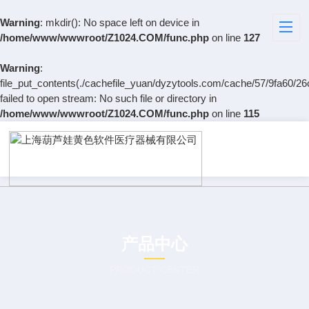
Warning
: mkdir(): No space left on device in
/home/www/wwwroot/Z1024.COM/func.php
on line
127
Warning
:
file_put_contents(./cachefile_yuan/dyzytools.com/cache/57/9fa60/26
failed to open stream: No such file or directory in
/home/www/wwwroot/Z1024.COM/func.php
on line
115
产品中心
PRODUCT CENTER