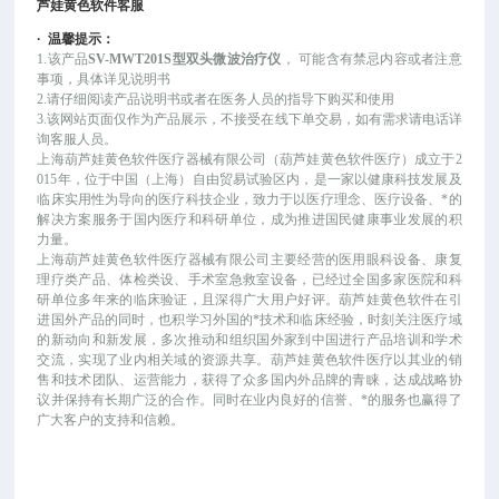
芦娃黄色软件客服
·
温馨提示：
1.该产品
SV-MWT201S型双头微波治疗仪
，
可能
含有禁忌内容或者注意
事项，具体详见说明书
2.请仔细阅读产品说明书或者在医务人员的指导下购买和使用
3.该网站页面仅作为产品展示，不接受在线下单交易，如有需求请电话详
询客服人员。
上海葫芦娃黄色软件医疗器械有限公司（葫芦娃黄色软件医疗）成立于
2
015年，位于中国（上海）自由贸易试验区内，是一家以健康科技发展及
临床实用性为导向的医疗科技企业，致力于以医疗理念、医疗设备、*的
解决方案服务于国内医疗和科研单位，成为推进国民健康事业发展的积
力量。
上海葫芦娃黄色软件医疗器械有限公司主要经营的医用眼科设备、康复
理疗类产品、体检类设、手术室急救室设备，已经过全国多家医院和科
研单位多年来的临床验证，且深得广大用户好评。葫芦娃黄色软件在引
进国外产品的同时，也积学习外国的*技术和临床经验，时刻关注医疗域
的新动向和新发展，多次推动和组织国外家到中国进行产品培训和学术
交流，实现了业内相关域的资源共享。葫芦娃黄色软件医疗以其业的销
售和技术团队、运营能力，获得了众多国内外品牌的青睐，达成战略协
议并保持有长期广泛的合作。同时在业内良好的信誉、*的服务也赢得了
广大客户的支持和信赖。