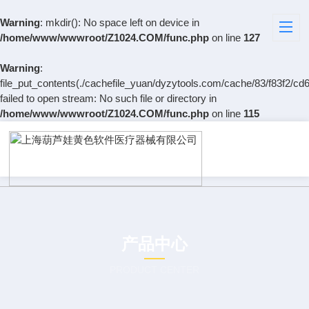
Warning
: mkdir(): No space left on device in
/home/www/wwwroot/Z1024.COM/func.php
on line
127
Warning
:
file_put_contents(./cachefile_yuan/dyzytools.com/cache/83/f83f2/cd6
failed to open stream: No such file or directory in
/home/www/wwwroot/Z1024.COM/func.php
on line
115
产品中心
PRODUCT CENTER