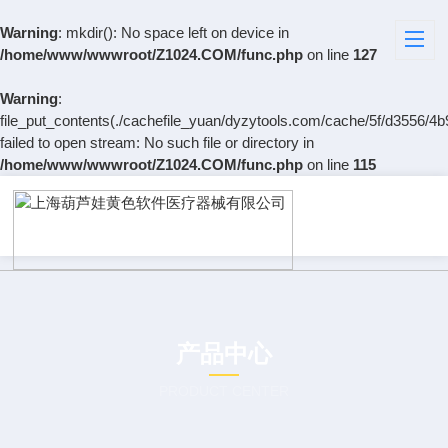
Warning
: mkdir(): No space left on device in
/home/www/wwwroot/Z1024.COM/func.php
on line
127
Warning
:
file_put_contents(./cachefile_yuan/dyzytools.com/cache/5f/d3556/4b
failed to open stream: No such file or directory in
/home/www/wwwroot/Z1024.COM/func.php
on line
115
产品中心
PRODUCT CENTER