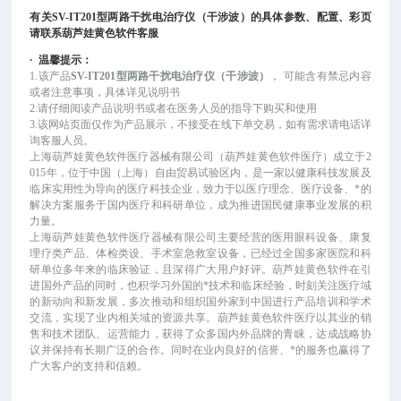
有关
SV-IT201型两路干扰电治疗仪（干涉波）
的具体参数、配置、彩页
请联系葫芦娃黄色软件客服
·
温馨提示：
1.该产品
SV-IT201型两路干扰电治疗仪（干涉波）
，
可能
含有禁忌内容
或者注意事项，具体详见说明书
2.请仔细阅读产品说明书或者在医务人员的指导下购买和使用
3.该网站页面仅作为产品展示，不接受在线下单交易，如有需求请电话详
询客服人员。
上海葫芦娃黄色软件医疗器械有限公司（葫芦娃黄色软件医疗）成立于
2
015年，位于中国（上海）自由贸易试验区内，是一家以健康科技发展及
临床实用性为导向的医疗科技企业，致力于以医疗理念、医疗设备、*的
解决方案服务于国内医疗和科研单位，成为推进国民健康事业发展的积
力量。
上海葫芦娃黄色软件医疗器械有限公司主要经营的医用眼科设备、康复
理疗类产品、体检类设、手术室急救室设备，已经过全国多家医院和科
研单位多年来的临床验证，且深得广大用户好评。葫芦娃黄色软件在引
进国外产品的同时，也积学习外国的*技术和临床经验，时刻关注医疗域
的新动向和新发展，多次推动和组织国外家到中国进行产品培训和学术
交流，实现了业内相关域的资源共享。葫芦娃黄色软件医疗以其业的销
售和技术团队、运营能力，获得了众多国内外品牌的青睐，达成战略协
议并保持有长期广泛的合作。同时在业内良好的信誉、*的服务也赢得了
广大客户的支持和信赖。