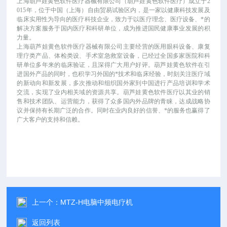
上海葫芦娃黄色软件医疗器械有限公司（葫芦娃黄色软件医疗）成立于
2
015年，位于中国（上海）自由贸易试验区内，是一家以健康科技发展及
临床实用性为导向的医疗科技企业，致力于以医疗理念、医疗设备、*的
解决方案服务于国内医疗和科研单位，成为推进国民健康事业发展的积
力量。
上海葫芦娃黄色软件医疗器械有限公司主要经营的医用眼科设备、康复
理疗类产品、体检类设、手术室急救室设备，已经过全国多家医院和科
研单位多年来的临床验证，且深得广大用户好评。葫芦娃黄色软件在引
进国外产品的同时，也积学习外国的*技术和临床经验，时刻关注医疗域
的新动向和新发展，多次推动和组织国外家到中国进行产品培训和学术
交流，实现了业内相关域的资源共享。葫芦娃黄色软件医疗以其业的销
售和技术团队、运营能力，获得了众多国内外品牌的青睐，达成战略协
议并保持有长期广泛的合作。同时在业内良好的信誉、*的服务也赢得了
广大客户的支持和信赖。
上一个：
MTZ-H电脑中频电疗机
返回列表