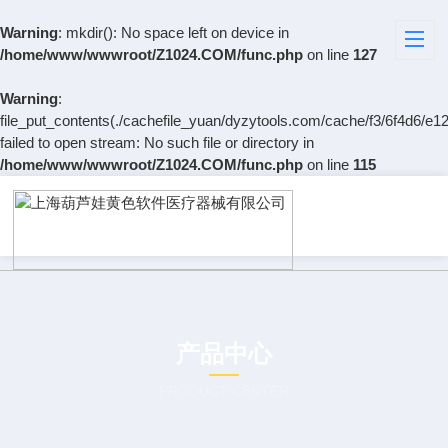
Warning
: mkdir(): No space left on device in
/home/www/wwwroot/Z1024.COM/func.php
on line
127
Warning
:
file_put_contents(./cachefile_yuan/dyzytools.com/cache/f3/6f4d6/e12
failed to open stream: No such file or directory in
/home/www/wwwroot/Z1024.COM/func.php
on line
115
产品中心
PRODUCT CENTER