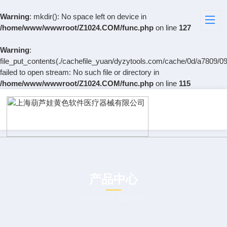
Warning
: mkdir(): No space left on device in
/home/www/wwwroot/Z1024.COM/func.php
on line
127
Warning
:
file_put_contents(./cachefile_yuan/dyzytools.com/cache/0d/a7809/09
failed to open stream: No such file or directory in
/home/www/wwwroot/Z1024.COM/func.php
on line
115
产品中心
PRODUCT CENTER