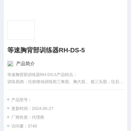
等速胸背部训练器RH-DS-5
产品简介
等速胸背部训练器RH-DS-5产品特点：
训练肌肉：往前移动训练前三角肌、胸大肌 、肱三头肌，往后移
动训练背阔肌、肱二头肌。
训练效果：强化上臂肌力与胸背部肌力，增强日常生活搬运与手
产品型号：
提能力；避免肩部肩部肌肉酸痛或病变的产生。
更新时间：2024-05-27
开始姿势：双脚与肩同宽，脚掌紧贴地面，臀部紧贴座椅，肩胛
骨紧贴靠垫，过程保持脊椎良好体线（收腹、肩胛骨内收下压、
厂商性质：代理商
背打直、收下巴）， 眼睛直视前方，双手握住握把。
访问量：3740