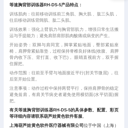
等速胸背部训练器RH-DS-5
产品特点：
训练肌肉：往前移动训练前三角肌、胸大肌 、肱三头肌，
往后移动训练背阔肌、肱二头肌。
训练效果：强化上臂肌力与胸背部肌力，增强日常生活搬
运与手提能力；避免肩部肩部肌肉酸痛或病变的产生。
开始姿势：双脚与肩同宽，脚掌紧贴地面，臀部紧贴座
椅，肩胛骨紧贴靠垫，过程保持脊椎良好体线(收腹、肩胛
骨内收下压、背打直、收下巴)， 眼睛直视前方，双手握
住握把。
动作范围：往前至手臂与地面接近平行(肘关节微屈) ，往
后至开始位置。
注意事项：动作过程中保持两臂平行，保持肩胛骨的稳定
避免耸肩，有肩关节病史者避免使用横切面(水平切面)握
把。
有关
等速胸背部训练器RH-DS-5
的具体参数、配置、彩页
等详细内容请联系葫芦娃黄色软件客服
。
上海葫芦娃黄色软件医疗器械有限公司
位于中国（上海）