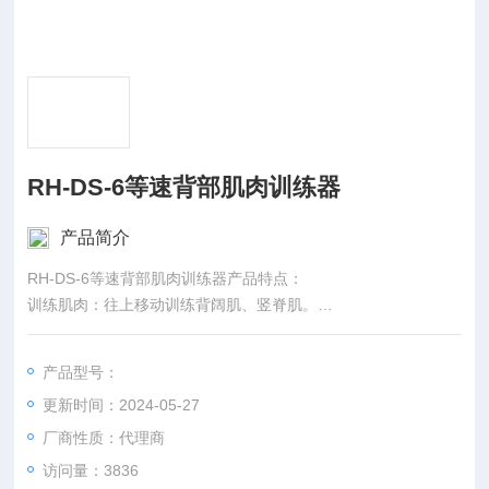
RH-DS-6等速背部肌肉训练器
产品简介
RH-DS-6等速背部肌肉训练器产品特点：
训练肌肉：往上移动训练背阔肌、竖脊肌。
训练效果：强化背部核心肌群肌力，降低腰椎的压力；增强日常
生活弯腰搬运物品的活动力，降低腰部受伤的风险。
产品型号：
开始姿势：脚掌紧贴脚踏板，臀部贴紧座椅，背部紧靠背垫，双
更新时间：2024-05-27
手在胸前交叉，过程中保持脊椎良好体线（收腹、肩胛骨内收下
压、背打直、收下巴）， 眼睛直视前方。
厂商性质：代理商
动作范围：往下躯干伸展20-30度，往上回到开始位置
访问量：3836