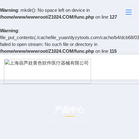
Warning
: mkdir(): No space left on device in
/home/www/wwwroot/Z1024.COM/func.php
on line
127
Warning
:
file_put_contents(./cachefile_yuan/dyzytools.com/cache/b4/dcb68/03
failed to open stream: No such file or directory in
/home/www/wwwroot/Z1024.COM/func.php
on line
115
产品中心
PRODUCT CENTER