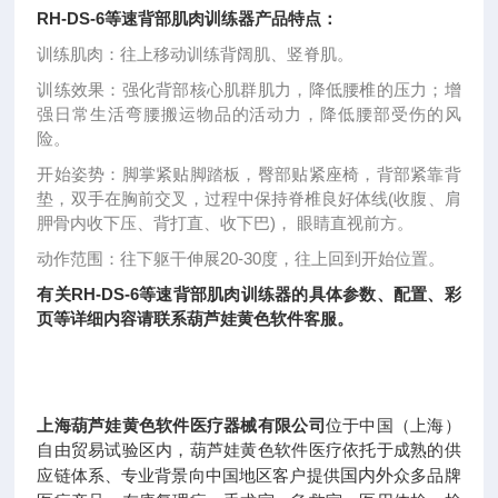
RH-DS-6等速背部肌肉训练器
产品特点：
训练肌肉：往上移动训练背阔肌、竖脊肌。
训练效果：强化背部核心肌群肌力，降低腰椎的压力；增
强日常生活弯腰搬运物品的活动力，降低腰部受伤的风
险。
开始姿势：脚掌紧贴脚踏板，臀部贴紧座椅，背部紧靠背
垫，双手在胸前交叉，过程中保持脊椎良好体线(收腹、肩
胛骨内收下压、背打直、收下巴)， 眼睛直视前方。
动作范围：往下躯干伸展20-30度，往上回到开始位置。
有关
RH-DS-6等速背部肌肉训练器
的具体参数、配置、彩
页等详细内容请联系葫芦娃黄色软件客服。
上海葫芦娃黄色软件医疗器械有限公司
位于中国（上海）
自由贸易试验区内，葫芦娃黄色软件医疗依托于成熟的供
国内外
应链体系、专业背景向中国地区客户提供
众多品牌