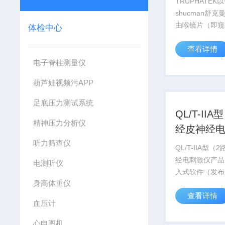
TRUPHATEK
shucman舒
由喉镜片（即窥
体检中心
柄、灯泡和可拆
查看详情
电子脊柱测量仪
葫芦娃视频污APP
足底压力测试系统
QL/T-II
精神压力分析仪
经皮神经
听力筛查仪
QL/T-IIA型
经电刺激仪产品
电测听仪
入式软件（发布
身高体重仪
输出连接线、理
查看详情
疗电极固定装置
血压计
成。产品按输出
为Ⅱ型两组输出
心电图机