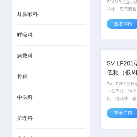
SJW-IB型血
箱体、显示面板
耳鼻喉科
统、温度调节系
查看详情
统和脚轮（SJW-
II型不含脚轮）
呼吸科
急救科
SV-LF20
低频（低
骨科
疗仪
SV-LF201型
（低周波）治疗
中医科
机、电源线、输
理疗电极片组成
查看详情
护理科