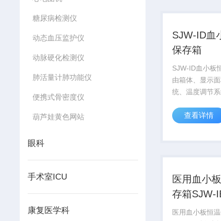
出；Ⅱ型产品根据
糖尿病检测仪
SJW-ID
动态血压监护仪
保存箱
动脉硬化检测仪
SJW-ID血小
肺活量计肺功能仪
由箱体、显示面
统、温度调节系
便携式骨密度仪
统和脚轮（SJW-
查看详情
II型不含脚轮）
葫芦娃黄色网站
眼科
手术室ICU
医用血小
存箱SJW-I
康复医学科
医用血小板恒温