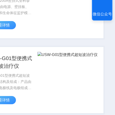
-7200A壁挂式全科诊
 由电源、壁挂板、
和生命体征监护模块
微信公众号
模块）、五官检查模
看详情
接检眼镜、医用放大
耳镜】）、体温检测
医用体温计或接触式
）、显示屏和随附
W-G01型便携式
波治疗仪
-G01型便携式超短波
结构及组成：产品由
电极线及电极组成。
长绑带式电极、方绑
看详情
极、圆绑带式电极可