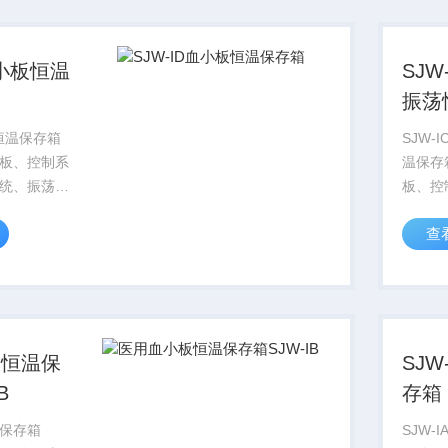
外观...
血小板恒温
SJ
振荡
板恒温保存箱
SJW-
板、控制系
温保存
统、振荡系
板、控
I型、SJW-
统、振
查
组成。
（SJW
脚轮）
板恒温保
SJ
B
存箱
保存箱
SJW-