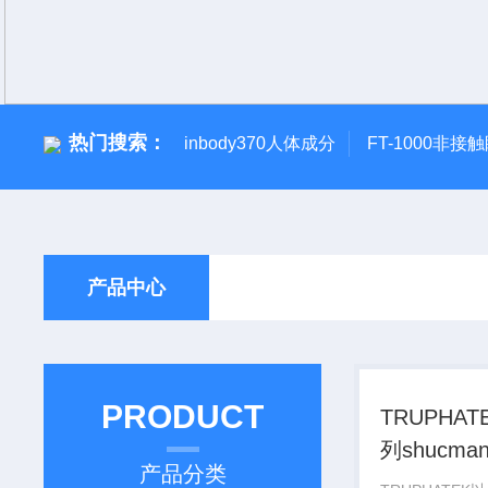
热门搜索：
inbody370人体成分
FT-1000非接
产品中心
PRODUCT
TRUPHA
列shucm
产品分类
喉镜