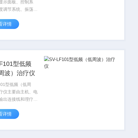
显示面板、控制系
度调节系统、振荡系
（SJW-I型、SJW-
看详情
不含脚轮）组成。
LF101型低频
周波）治疗仪
F101型低频（低周
疗仪主要由主机、电
输出连接线和理疗电
成。
看详情