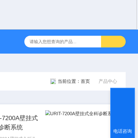
咽障碍神经和肌肉刺激理疗仪
飞利浦半自动体外除颤仪 FRX （8
当前位置：
首页
产品中心
T-7200A壁挂式
诊断系统
电话咨询