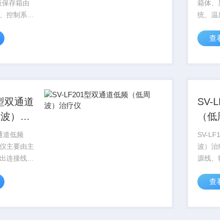
小板保存箱由
箱体、
、控制系
统、温
统、振荡系
统和脚轮
查
I型、SJW-
II型
组成。
1型双通道
SV-
周波）治
（低
双通道低频
SV-L
仪主要由主
波）治
出连接线和
源线、
。
极片组
查