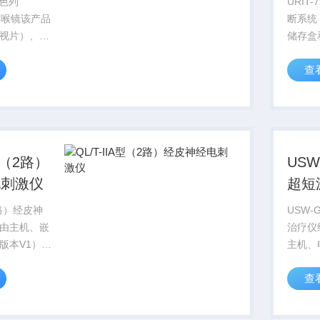
以色列
URIT
克曼喉镜该产品
断系统
视片）、手
储存盒
光线组成。
（监护
查
块（直
镜【检
模块（
体温计
附...
A型（2路）
US
电刺激仪
超短
（2路）经皮神
USW
由主机、嵌
治疗仪
版本V1）、
主机、
疗电极、理
电极有
查
和电源线组
带式电
通道数量分
选。
和Ⅲ型三组输