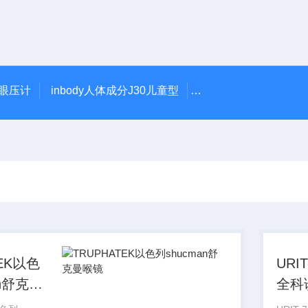
触眼压计
inbody人体成分J30儿童型
5900型美国DJO吞
TEK以色
URI
an舒克曼
全科