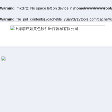
Warning
: mkdir(): No space left on device in
/home/www/wwwroot/
Warning
: file_put_contents(./cachefile_yuan/dyzytools.com/cache/46/